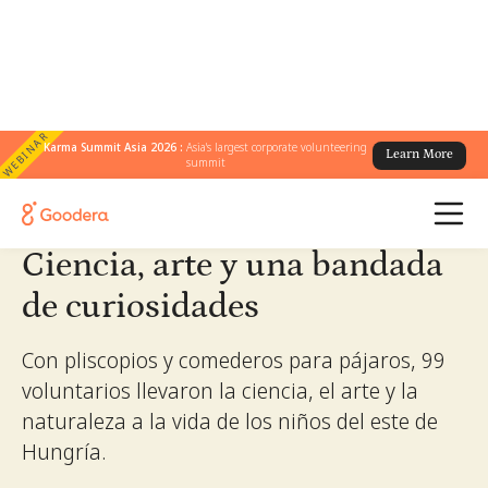
WEBINAR
← Todas las historias
Karma Summit Asia 2026 :
Asia's largest corporate volunteering
/
Learn More
summit
Ciencia, arte y una bandada de curiosidades
Ciencia, arte y una bandada
de curiosidades
Con pliscopios y comederos para pájaros, 99
voluntarios llevaron la ciencia, el arte y la
naturaleza a la vida de los niños del este de
Hungría.