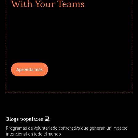
With Your Teams
Give every child a strong start to the
school year! Explore impact-driven Back
to School supply drives that empower
underserved students, foster
comprehensive learning, and engage
your teams meaningfully.
Aprenda más
Blogs populares 💻
Programas de voluntariado corporativo que generan un impacto
intencional en todo el mundo