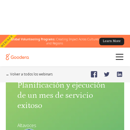
WEBINAR
Global Volunteering Programs:
Creating Impact Across Cultures
Learn More
and Regions
Webinar
🗓️
Sep 7, 2023
Thursday
← Volver a todos los webinars
Planificación y ejecución
de un mes de servicio
exitoso
Altavoces