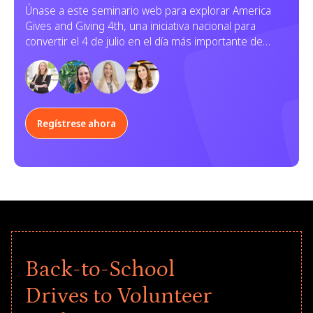
donaciones y servicio
Únase a este seminario web para explorar America
Gives and Giving 4th, una iniciativa nacional para
convertir el 4 de julio en el día más importante de
donaciones caritativas y voluntariado en la historia de
los EE. UU. Descubra cómo puede participar su
organización.
Regístrese ahora
Back-to-School
Drives to Volunteer