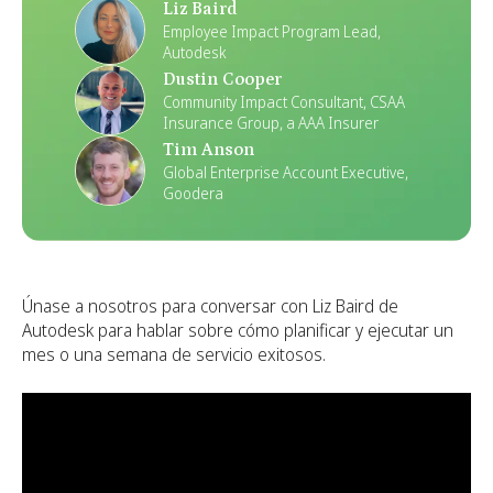
Liz Baird
Employee Impact Program Lead,
Autodesk
Dustin Cooper
Community Impact Consultant, CSAA
Insurance Group, a AAA Insurer
Tim Anson
Global Enterprise Account Executive,
Goodera
Únase a nosotros para conversar con Liz Baird de
Autodesk para hablar sobre cómo planificar y ejecutar un
mes o una semana de servicio exitosos.