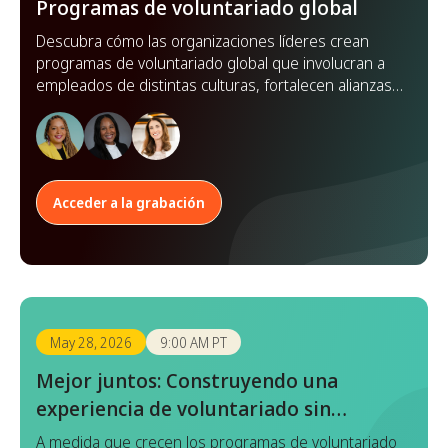
Programas de voluntariado global
Descubra cómo las organizaciones líderes crean
programas de voluntariado global que involucran a
empleados de distintas culturas, fortalecen alianzas y
amplían su impacto en todo el mundo.
Acceder a la grabación
May 28, 2026
9:00 AM PT
Mejor juntos: Construyendo una
experiencia de voluntariado sin
interrupciones con Benevity x Goodera
A medida que crecen los programas de voluntariado