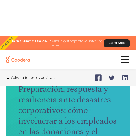
WEBINAR
Karma Summit Asia 2026 :
Asia's largest corporate volunteering
Learn More
summit
Webinar
🗓️
Apr 23, 2026
Thursday
← Volver a todos los webinars
Preparación, respuesta y
resiliencia ante desastres
corporativos: cómo
involucrar a los empleados
en las donaciones y el