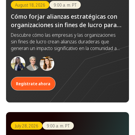
August 18, 2026
9:00 a. m. PT
Cómo forjar alianzas estratégicas con
organizaciones sin fines de lucro para
lograr un impacto duradero
Descubre cómo las empresas y las organizaciones
sin fines de lucro crean alianzas duraderas que
generan un impacto significativo en la comunidad a
través de la confianza, la colaboración y objetivos
compartidos.
Regístrate ahora
July 28, 2026
9:00 a. m. PT