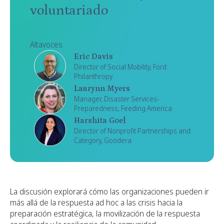
voluntariado
Altavoces
Eric Davis
Director of Social Mobility, Ford
Philanthropy
Laurynn Myers
Manager, Disaster Services-
Preparedness, Feeding America
Harshita Goel
Director of Nonprofit Partnerships and
Category, Goodera
La discusión explorará cómo las organizaciones pueden ir
más allá de la respuesta ad hoc a las crisis hacia la
preparación estratégica, la movilización de la respuesta