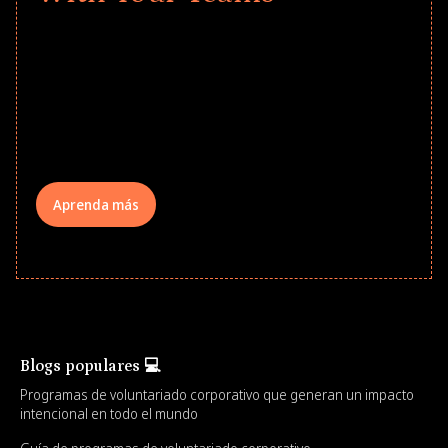
Give every child a strong start to the
school year! Explore impact-driven Back
to School supply drives that empower
underserved students, foster
comprehensive learning, and engage
your teams meaningfully.
Aprenda más
Blogs populares 💻
Programas de voluntariado corporativo que generan un impacto
intencional en todo el mundo