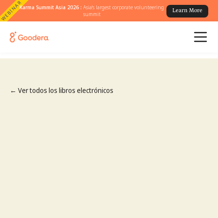
WEBINAR
Karma Summit Asia 2026 :
Asia's largest corporate volunteering
Learn More
summit
← Ver todos los libros electrónicos