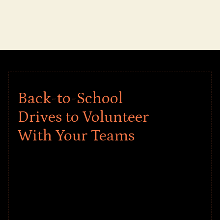
Back-to-School
Drives to Volunteer
With Your Teams
Give every child a strong start to the
school year! Explore impact-driven Back
to School supply drives that empower
underserved students, foster
comprehensive learning, and engage
your teams meaningfully.