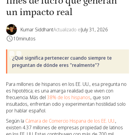
fines de lucro que generan
un impacto real
Kumar Siddhant
Actualizado el
July 31, 2026
10
minutos
¿Qué significa pertenecer cuando siempre te
preguntan de dónde eres "realmente"?
Para millones de hispanos en los EE. UU., esa pregunta no
es hipotética; es una amarga realidad que viven con
frecuencia. Más del
38% de los hispanos
, que son
insultados, enfrentan odio y experimentan hostilidad solo
por hablar español.
Según la
Cámara de Comercio Hispana de los EE. UU.
,
existen 4.37 millones de empresas propiedad de latinos
en los EE. UU. Estas contribuyen con más de 700 mil