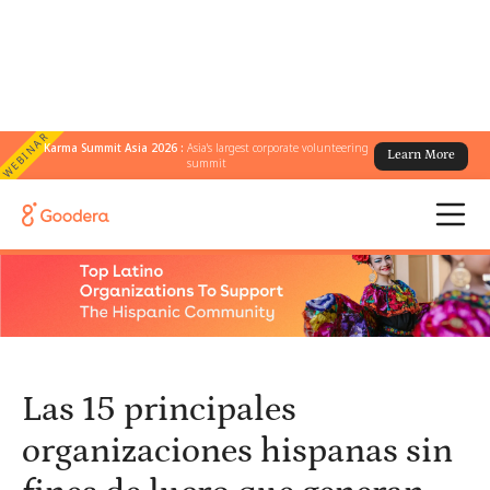
WEBINAR
Karma Summit Asia 2026 :
Asia's largest corporate volunteering
Learn More
← Todos los blogs
/
summit
Las 15 principales organizaciones hispanas sin fines de lucro que
generan un impacto real
Las 15 principales
organizaciones hispanas sin