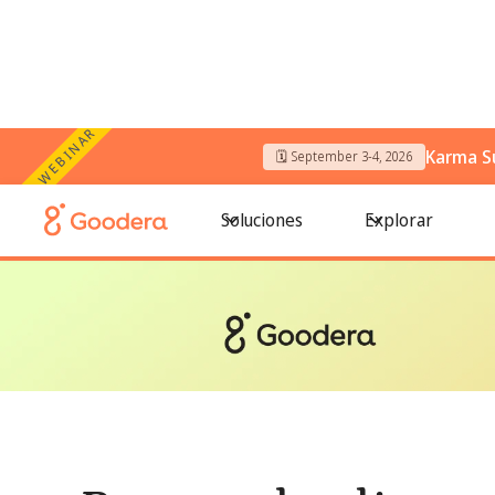
WEBINAR
Karma S
🗓️ September 3-4, 2026
← Todos los blogs
/
Bancos de alimentos en Chicago: dónd
Soluciones
Explorar