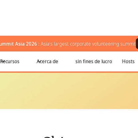
ummit Asia 2026 :
Asia's largest corporate volunteering summit
e ser voluntario, donar y apoyar a su comunidad
Recursos
Acerca de
sin fines de lucro
Hosts