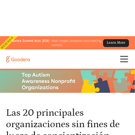
WEBINAR
Karma Summit Asia 2026 :
Asia's largest corporate volunteering
Learn More
← Todos los blogs
/
summit
Las 20 principales organizaciones sin fines de lucro de
concientización sobre
Las 20 principales
organizaciones sin fines de