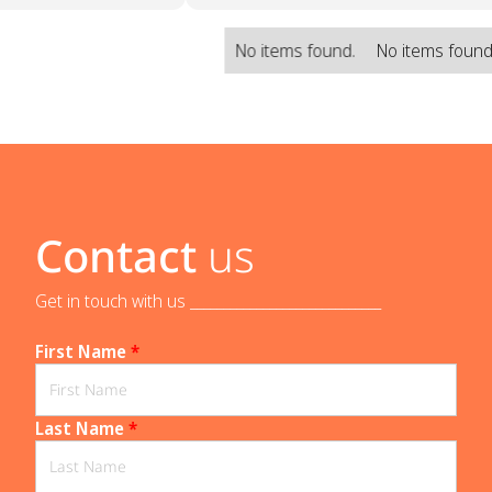
No items found.
No items found
Contact
us
Get in touch with us _____________________________
First Name
*
Last Name
*