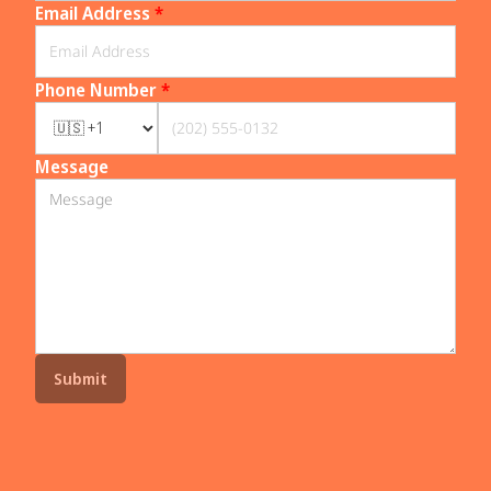
Email Address
*
Phone Number
*
Message