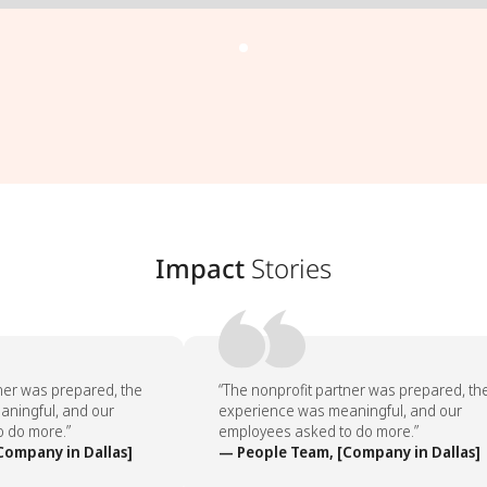
Impact
Stories
er was prepared, the
“The nonprofit partner was prepared, the
ingful, and our
experience was meaningful, and our
do more.”
employees asked to do more.”
ompany in Dallas]
— People Team, [Company in Dallas]