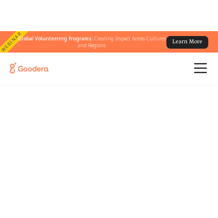
WEBINAR
Global Volunteering Programs:
Creating Impact Across Cultures
Learn More
and Regions