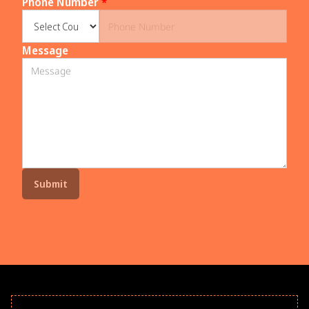
Phone Number
*
Message