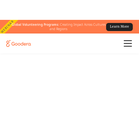
WEBINAR
Global Volunteering Programs:
Creating Impact Across Cultures
Learn More
and Regions