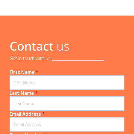
Contact
us
Get in touch with us _____________________________
First Name
*
Last Name
*
Email Address
*