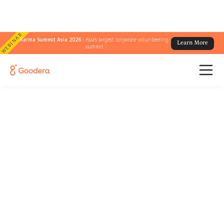
WEBINAR
Karma Summit Asia 2026 :
Asia's largest corporate volunteering
Learn More
summit