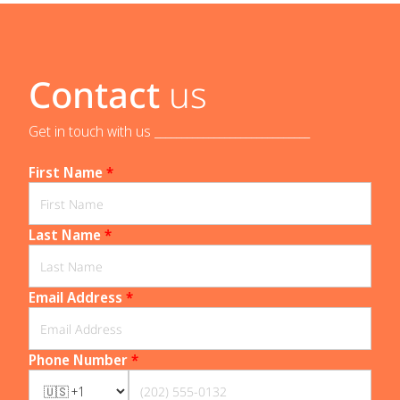
Contact
us
Get in touch with us _____________________________
First Name
*
Last Name
*
Email Address
*
Phone Number
*