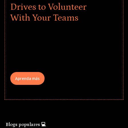
Drives to Volunteer
With Your Teams
Give every child a strong start to the
school year! Explore impact-driven Back
to School supply drives that empower
underserved students, foster
comprehensive learning, and engage
your teams meaningfully.
Aprenda más
Blogs populares 💻