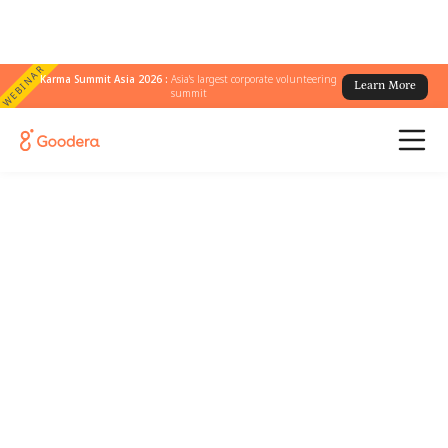
WEBINAR
Karma Summit Asia 2026 :
Asia's largest corporate volunteering
Learn More
summit