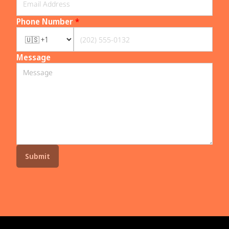
Phone Number
*
Message