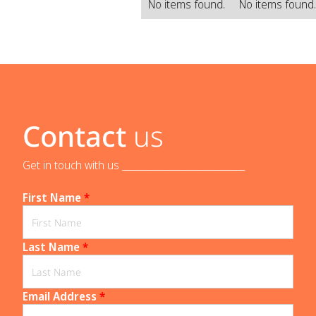
No items found.
No items found
Contact
us
Get in touch with us _____________________________
First Name
*
Last Name
*
Email Address
*