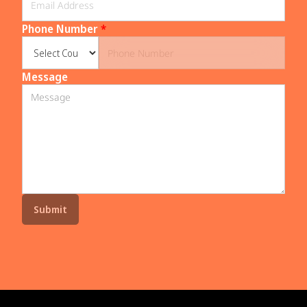
Phone Number
*
Message