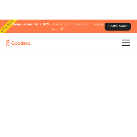
WEBINAR
Karma Summit Asia 2026 :
Asia's largest corporate volunteering
Learn More
summit