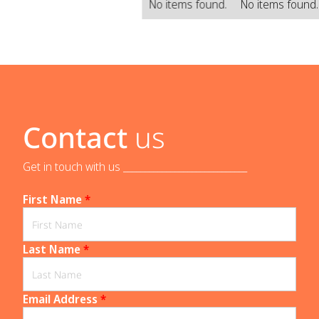
No items found.
No items found
Contact
us
Get in touch with us _____________________________
First Name
*
Last Name
*
Email Address
*