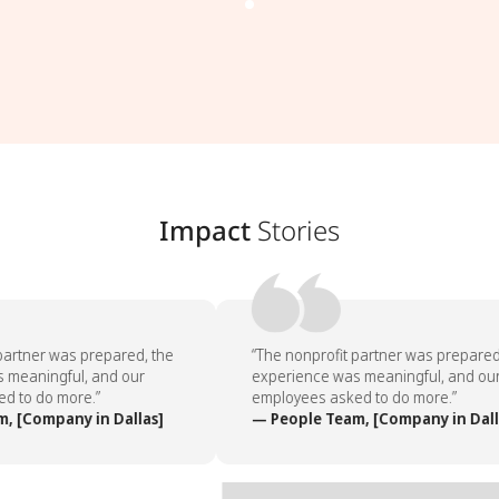
Impact
Stories
artner was prepared, the
“The nonprofit partner was prepared,
meaningful, and our
experience was meaningful, and our
 to do more.”
employees asked to do more.”
 [Company in Dallas]
— People Team, [Company in Dalla