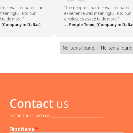
rtner was prepared, the
“The nonprofit partner was prepared, t
eaningful, and our
experience was meaningful, and our
to do more.”
employees asked to do more.”
[Company in Dallas]
— People Team, [Company in Dallas
No items found.
No items found
Contact
us
Get in touch with us _____________________________
First Name
*