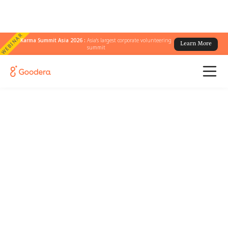
WEBINAR
Karma Summit Asia 2026 :
Asia's largest corporate volunteering
Learn More
summit