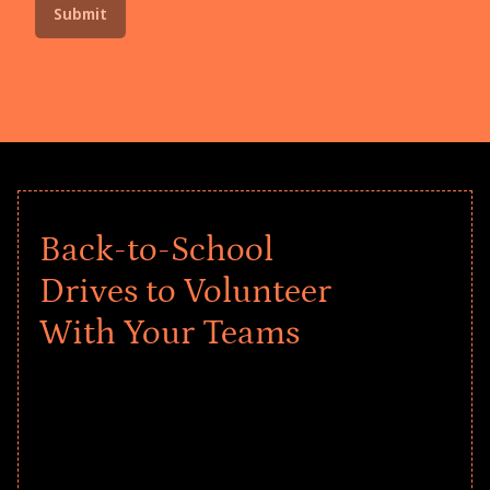
Back-to-School
Drives to Volunteer
With Your Teams
Give every child a strong start to the
school year! Explore impact-driven Back
to School supply drives that empower
underserved students, foster
comprehensive learning, and engage
your teams meaningfully.