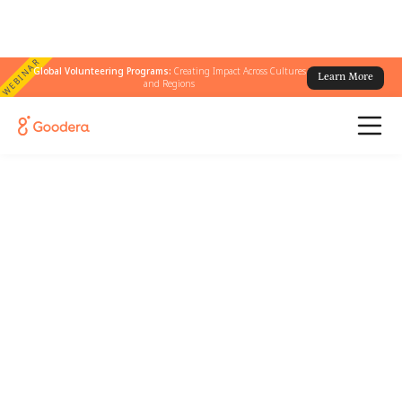
WEBINAR
Global Volunteering Programs:
Creating Impact Across Cultures
Learn More
and Regions