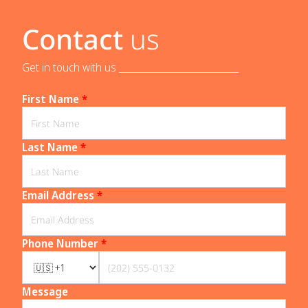
Contact
us
Get in touch with us _____________________________
First Name
*
Last Name
*
Email Address
*
Phone Number
*
Message