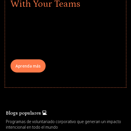
With Your Teams
Give every child a strong start to the
school year! Explore impact-driven Back
to School supply drives that empower
underserved students, foster
comprehensive learning, and engage
your teams meaningfully.
Aprenda más
Blogs populares 💻
Programas de voluntariado corporativo que generan un impacto
intencional en todo el mundo