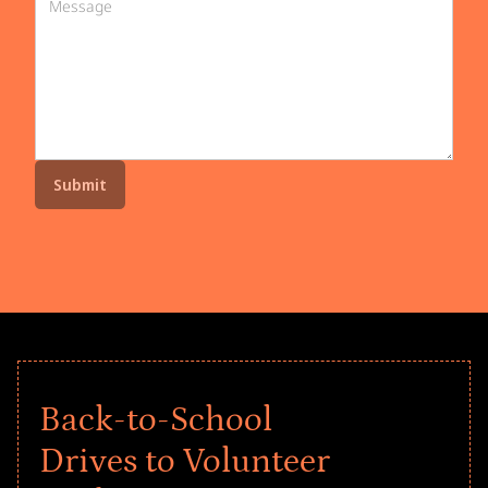
Back-to-School
Drives to Volunteer