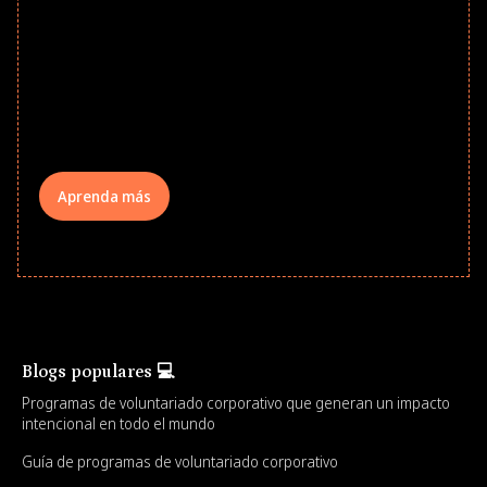
Give every child a strong start to the
school year! Explore impact-driven Back
to School supply drives that empower
underserved students, foster
comprehensive learning, and engage
your teams meaningfully.
Aprenda más
Blogs populares 💻
Programas de voluntariado corporativo que generan un impacto
intencional en todo el mundo
Guía de programas de voluntariado corporativo