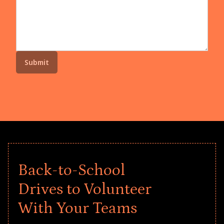
Back-to-School
Drives to Volunteer
With Your Teams