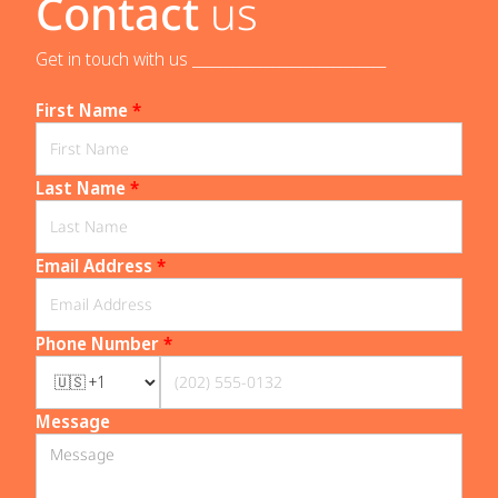
Contact
us
Get in touch with us _____________________________
First Name
*
Last Name
*
Email Address
*
Phone Number
*
Message