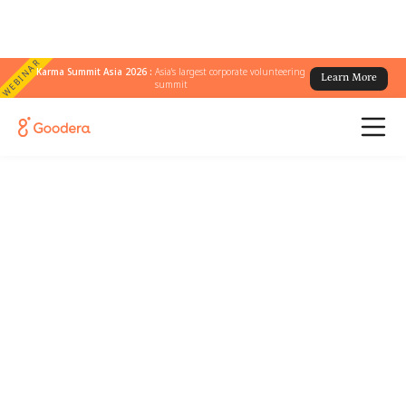
WEBINAR
Karma Summit Asia 2026 :
Asia's largest corporate volunteering
Learn More
summit