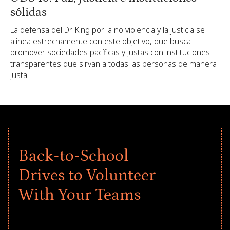
sólidas
La defensa del Dr. King por la no violencia y la justicia se
alinea estrechamente con este objetivo, que busca
promover sociedades pacíficas y justas con instituciones
transparentes que sirvan a todas las personas de manera
justa.
Back-to-School
Drives to Volunteer
With Your Teams
Give every child a strong start to the
school year! Explore impact-driven Back