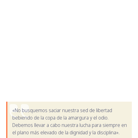
¿Cómo celebras respetuosamente el Día de MLK
en el trabajo?
Qué hacer y qué no hacer para celebrar el Día de
MLK en el trabajo.
Ideas de servicio del Día de MLK para el lugar de
trabajo
Objetivos de desarrollo social (ODS) que puedes
apoyar mientras celebras el Día de MLK en el
trabajo
«No busquemos saciar nuestra sed de libertad
bebiendo de la copa de la amargura y el odio.
Debemos llevar a cabo nuestra lucha para siempre en
el plano más elevado de la dignidad y la disciplina».