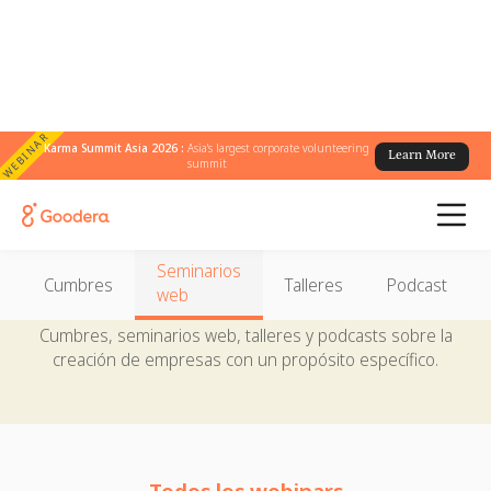
WEBINAR
Karma Summit Asia 2026 :
Asia's largest corporate volunteering
Learn More
summit
Eventos
Seminarios
Reúnanse por el bien
Cumbres
Talleres
Podcast
web
Cumbres, seminarios web, talleres y podcasts sobre la
creación de empresas con un propósito específico.