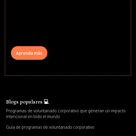
school year! Explore impact-driven Back
to School supply drives that empower
underserved students, foster
comprehensive learning, and engage
your teams meaningfully.
Aprenda más
Blogs populares 💻
Programas de voluntariado corporativo que generan un impacto
intencional en todo el mundo
Guía de programas de voluntariado corporativo