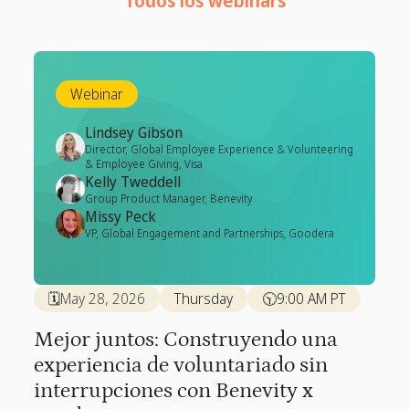
Todos los webinars
Webinar
Lindsey Gibson
Director, Global Employee Experience & Volunteering
& Employee Giving, Visa
Kelly Tweddell
Group Product Manager, Benevity
Missy Peck
VP, Global Engagement and Partnerships, Goodera
🗓️
May 28, 2026
Thursday
🕥
9:00 AM PT
Mejor juntos: Construyendo una
experiencia de voluntariado sin
interrupciones con Benevity x