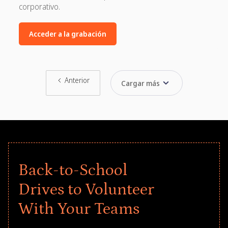
corporativo.
Acceder a la grabación
Anterior
Cargar más
Back-to-School
Drives to Volunteer
With Your Teams
Give every child a strong start to the