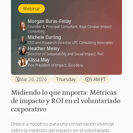
Webinar
Morgan Buras-Finlay
Founder & Principal Consultant, Raya Cooper Impact
Consulting
Michele Darling
CEO and Research Director, LPC Consulting Associates
Heather Meloy
Director of Sustainability and Social Impact, PwC
Alissa May
Vice President of Impact, Goodera
🗓️
Mar 26, 2026
Thursday
🕥
9 AM PT
Midiendo lo que importa: Métricas
de impacto y ROI en el voluntariado
corporativo
Uníase a nosotros para una conversación esencial
sobre la medición del impacto en el voluntariado