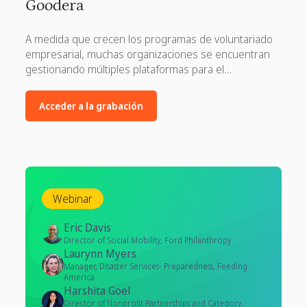
Goodera
A medida que crecen los programas de voluntariado
empresarial, muchas organizaciones se encuentran
gestionando múltiples plataformas para el
descubrimiento de eventos, el registro, la ejecución y
la elaboración de informes. Aunque cada herramienta
Acceder a la grabación
cumple una función, este enfoque fragmentado a
menudo conduce a la duplicación de esfuerzos, datos
inconsistentes y una experiencia desarticulada tanto
para los gestores de programas como para los
empleados.
Webinar
Eric Davis
Director of Social Mobility, Ford Philanthropy
Laurynn Myers
Manager, Disaster Services- Preparedness, Feeding
America
Harshita Goel
Director of Nonprofit Partnerships and Category,