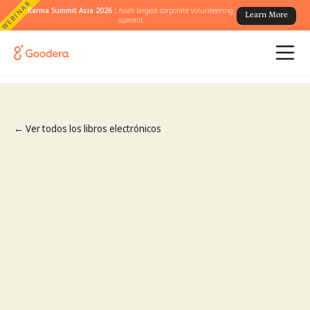
WEBINAR
Karma Summit Asia 2026 :
Asia's largest corporate volunteering
Learn More
summit
← Ver todos los libros electrónicos