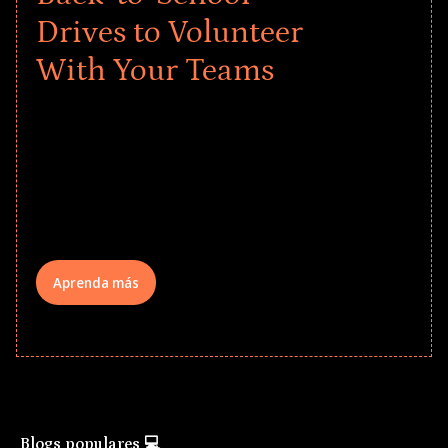
Drives to Volunteer
With Your Teams
Give every child a strong start to the
school year! Explore impact-driven Back
to School supply drives that empower
underserved students, foster
comprehensive learning, and engage
your teams meaningfully.
Aprenda más
Blogs populares 💻