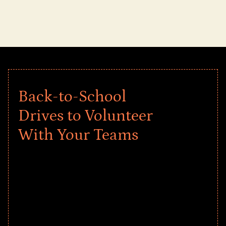
Back-to-School
Drives to Volunteer
With Your Teams
Give every child a strong start to the
school year! Explore impact-driven Back
to School supply drives that empower
underserved students, foster
comprehensive learning, and engage
your teams meaningfully.