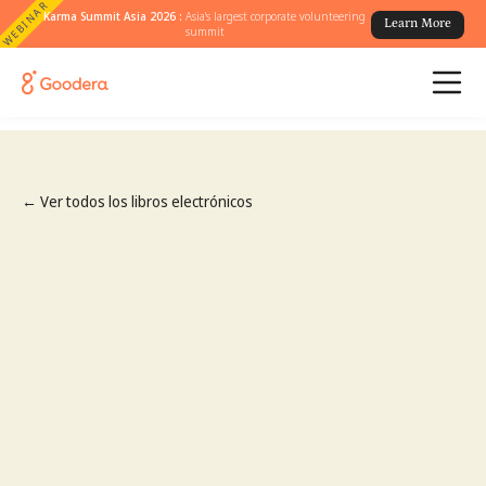
WEBINAR
Karma Summit Asia 2026 :
Asia's largest corporate volunteering
Learn More
summit
← Ver todos los libros electrónicos