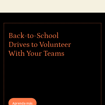
Back-to-School
Drives to Volunteer
With Your Teams
Give every child a strong start to the
school year! Explore impact-driven Back
to School supply drives that empower
underserved students, foster
comprehensive learning, and engage
your teams meaningfully.
Aprenda más