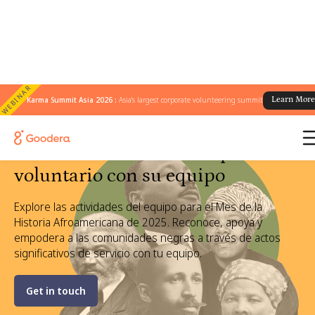
WEBINAR
Karma Summit Asia 2026 :
Asia's largest corporate volunteering summit
Learn Mor
Actividades del Mes de la
Historia Afroamericana para ser
voluntario con su equipo
Explore las actividades del equipo para el Mes de la
Historia Afroamericana de 2025. Reconoce, apoya y
empodera a las comunidades negras a través de actos
significativos de servicio con tu equipo.
Get in touch