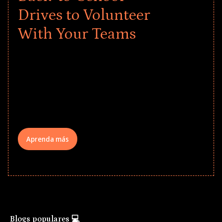
Drives to Volunteer
With Your Teams
Give every child a strong start to the
school year! Explore impact-driven Back
to School supply drives that empower
underserved students, foster
comprehensive learning, and engage
your teams meaningfully.
Aprenda más
Blogs populares 💻