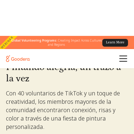
WEBINAR
← Todas las historias
Global Volunteering Programs:
Creating Impact Across Cultures
/
Pintando alegría, un trazo a la vez
Learn More
and Regions
Pintando alegría, un trazo a
la vez
Con 40 voluntarios de TikTok y un toque de
creatividad, los miembros mayores de la
comunidad encontraron conexión, risas y
color a través de una fiesta de pintura
personalizada.