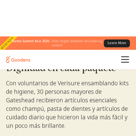
WEBINAR
← Todas las historias
Karma Summit Asia 2026 :
Asia's largest corporate volunteering
/
Dignidad en cada paquete
Learn More
summit
Dignidad en cada paquete
Con voluntarios de Verisure ensamblando kits
de higiene, 30 personas mayores de
Gateshead recibieron artículos esenciales
como champú, pasta de dientes y artículos de
cuidado diario que hicieron la vida más fácil y
un poco más brillante.