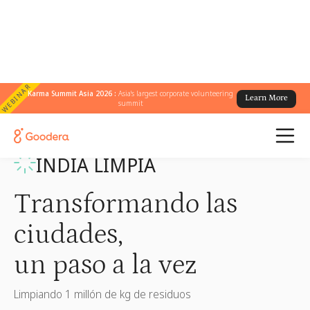
WEBINAR
Karma Summit Asia 2026 :
Asia's largest corporate volunteering
Learn More
summit
← Programas Me4We
/
India limpia
INDIA LIMPIA
Transformando las
ciudades,
un paso a la vez
Limpiando 1 millón de kg de residuos