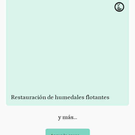
Restauración de humedales flotantes
Mantener el equilibrio ecológico de nuestros cuerpos de
agua mediante la introducción de jardines flotantes
y más...
naturales