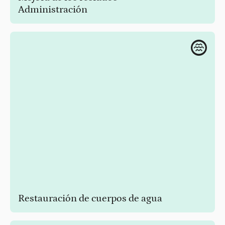
Administración
La limpieza colectiva impulsa la reducción de residuos y el
mantenimiento de la limpieza ambiental en las zonas
urbanas
Restauración de cuerpos de agua
Elimine los contaminantes y escombros no biodegradables
de las playas y lagos de las zonas urbanas