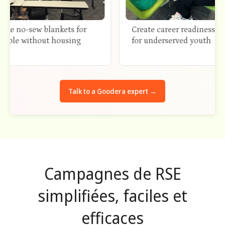
o-sew blankets for
Create career readiness kits
 without housing
for underserved youth
Talk to a Goodera expert →
Campagnes de RSE
simplifiées, faciles et
efficaces