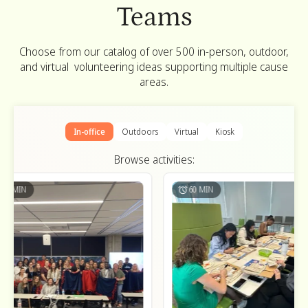
Teams
Choose from our catalog of over 500 in-person, outdoor,
and virtual volunteering ideas supporting multiple cause
areas.
In-office
Outdoors
Virtual
Kiosk
Browse activities:
N
60 MIN