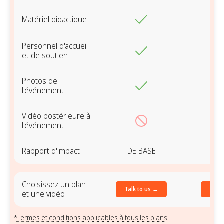
Matériel didactique
Personnel d'accueil
et de soutien
Photos de
l'événement
Vidéo postérieure à
l'événement
Rapport d'impact
DE BASE
DE
Choisissez un plan
Talk to us →
Talk 
et une vidéo
*Termes et conditions applicables à tous les plans