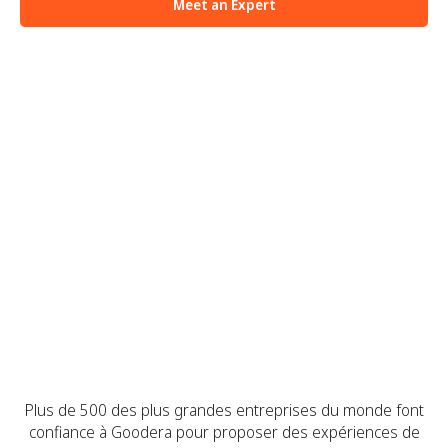
Meet an Expert
Plus de 500 idées de volontariat
d'entreprise
Entièrement planifié et hébergé dans les 14
jours
Organisé par des experts qualifiés dans plus
de 100 pays
Plus de 500 des plus grandes entreprises du monde font
confiance à Goodera pour proposer des expériences de