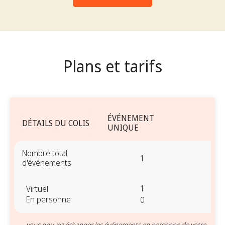
Plans et tarifs
ÉVÉNEMENT
DÉTAILS DU COLIS
DE
UNIQUE
Nombre total
1
d'événements
1
Virtuel
En personne
0
vous pouvez échanger les événements en personne de votre