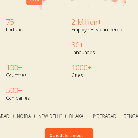
75
2
Million+
Fortune
Employees Volunteered
30
+
Languages
100
+
1000
+
Countries
Cities
500
+
Companies
NEW DELHI
DHAKA
HYDERABAD
BENGALORE
CASA
Schedule a meet →