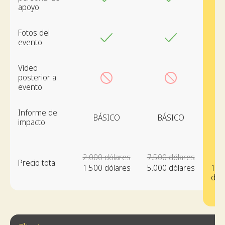
apoyo
Fotos del
evento
Vídeo
posterior al
evento
Informe de
BÁSICO
BÁSICO
DE
impacto
2.000 dólares
7.500 dólares
Precio total
1.500 dólares
5.000 dólares
10.
dól