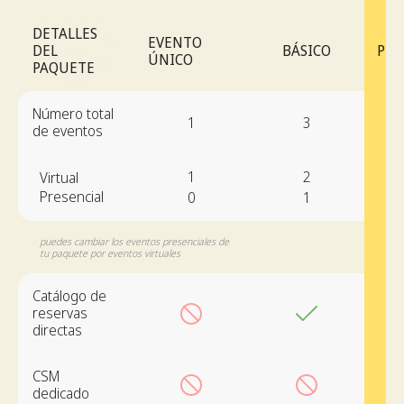
DETALLES
EVENTO
DEL
BÁSICO
PRO
ÚNICO
PAQUETE
Número total
1
3
de eventos
1
2
Virtual
Presencial
0
1
puedes cambiar los eventos presenciales de
tu paquete por eventos virtuales
Catálogo de
reservas
directas
CSM
dedicado