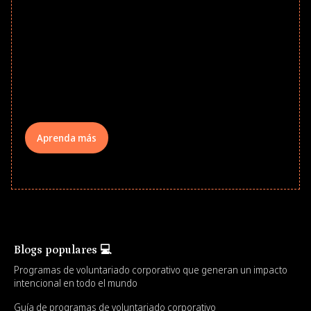
Give every child a strong start to the
school year! Explore impact-driven Back
to School supply drives that empower
underserved students, foster
comprehensive learning, and engage
your teams meaningfully.
Aprenda más
Blogs populares 💻
Programas de voluntariado corporativo que generan un impacto
intencional en todo el mundo
Guía de programas de voluntariado corporativo