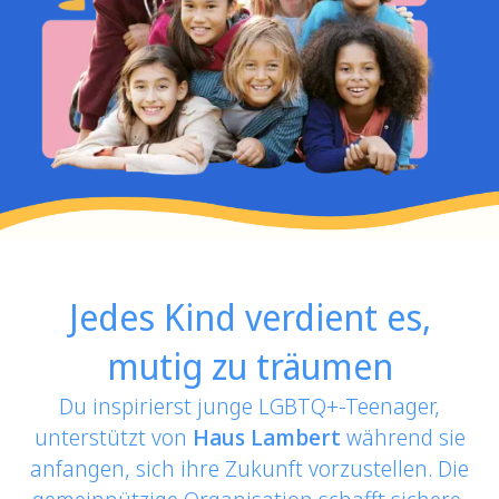
Jedes Kind verdient es,
mutig zu träumen
Du inspirierst junge LGBTQ+-Teenager,
unterstützt von
Haus Lambert
während sie
anfangen, sich ihre Zukunft vorzustellen. Die