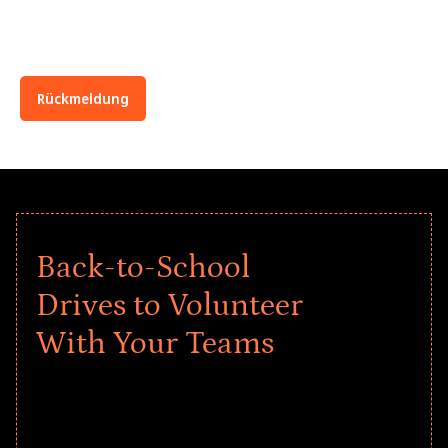
helfen, herauszufinden, was
möglich ist
Rückmeldung
Back-to-School
Drives to Volunteer
With Your Teams
Give every child a strong start to the
school year! Explore impact-driven Back
to School supply drives that empower
underserved students, foster